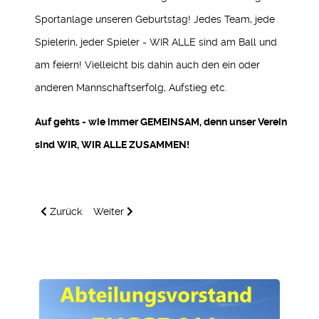
Sportanlage unseren Geburtstag! Jedes Team, jede
Spielerin, jeder Spieler - WIR ALLE sind am Ball und
am feiern! Vielleicht bis dahin auch den ein oder
anderen Mannschaftserfolg, Aufstieg etc.
Auf gehts - wie immer GEMEINSAM, denn unser Verein
sind WIR, WIR ALLE ZUSAMMEN!
Vorheriger Beitrag: Der Hauptvorstand informiert...
Nächster Beitrag: Jahresrückblick 2025
Zurück
Weiter