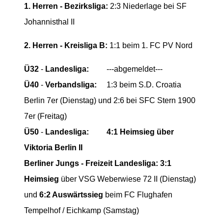
1. Herren - Bezirksliga:
2:3 Niederlage bei SF
Johannisthal II
2. Herren - Kreisliga B:
1:1 beim 1. FC PV Nord
Ü32
-
Landesliga:
---abgemeldet---
Ü40
-
Verbandsliga:
1:3 beim S.D. Croatia
Berlin 7er (Dienstag) und 2:6 bei SFC Stern 1900
7er (Freitag)
Ü50
-
Landesliga:
4:1 Heimsieg über
Viktoria Berlin II
Berliner Jungs - Freizeit Landesliga:
3:1
Heimsieg
über VSG Weberwiese 72 II (Dienstag)
und
6:2 Auswärtssieg
beim FC Flughafen
Tempelhof / Eichkamp (Samstag)