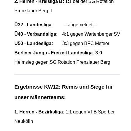
2. Herren - Kreisliga B:
1:1 bei der
SG Rotation
Prenzlauer Berg II
Ü32
-
Landesliga:
---abgemeldet---
Ü40
-
Verbandsliga:
4:1
gegen Wartenberger SV
Ü50
-
Landesliga:
3:3 gegen BFC Meteor
Berliner Jungs - Freizeit Landesliga:
3:0
Heimsieg gegen SG Rotation Prenzlauer Berg
Ergebnisse KW12: Remis und Siege für
unser Männerteams!
1. Herren - Bezirksliga:
1:1 gegen VFB Sperber
Neukölln