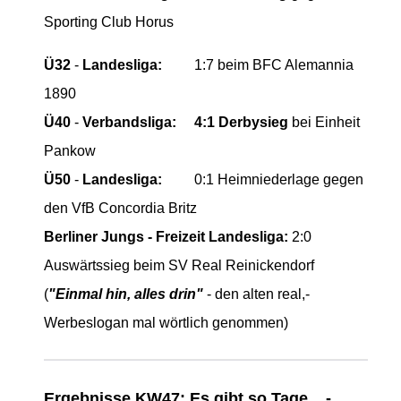
Sporting Club Horus
Ü32
-
Landesliga:
1:7 beim BFC Alemannia
1890
Ü40
-
Verbandsliga:
4:1 Derbysieg
bei Einheit
Pankow
Ü50
-
Landesliga:
0:1 Heimniederlage gegen
den VfB Concordia Britz
Berliner Jungs - Freizeit Landesliga:
2:0
Auswärtssieg beim SV Real Reinickendorf
(
"Einmal hin, alles drin"
- den alten real,-
Werbeslogan mal wörtlich genommen)
Ergebnisse KW47: Es gibt so Tage... -