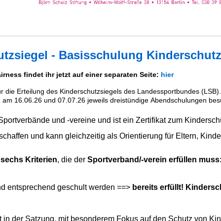
zsiegel - Basisschulung Kinderschut
ness findet ihr jetzt auf einer separaten Seite:
hier
ür die Erteilung des Kinderschutzsiegels des Landessportbundes (LSB)
en, am 16.06.26 und 07.07.26 jeweils dreistündige Abendschulungen be
 Sportverbände und -vereine und ist ein Zertifikat zum Kindersc
schaffen und kann gleichzeitig als Orientierung für Eltern, Kind
d
sechs Kriterien
, die der
Sportverband/-verein erfüllen muss
nd entsprechend geschult werden ==>
bereits
erfüllt! Kinders
lt in der Satzung, mit besonderem Fokus auf den Schutz von K