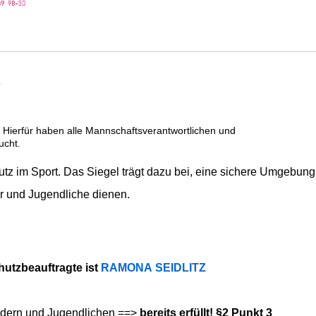
z
. Hierfür haben alle Mannschaftsverantwortlichen und
sucht.
hutz im Sport. Das Siegel trägt dazu bei, eine sichere Umgebung
er und Jugendliche dienen.
:
chutzbeauftragte ist
RAMONA SEIDLITZ
indern und Jugendlichen ==>
bereits erfüllt! §2 Punkt 3