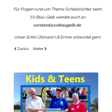
Für Fragen rund um Thema Schiedsrichter beim
SV Blau-Gelb wendet euch an
vorstand@svblaugelb.de
Unser Schiri-Obmann Uli Ermer antwortet gern.
Vorheriger Beitrag: Übersicht Trainingszeiten und Verantwor
Nächster Beitrag: Der Hauptvorstand informiert...
Zurück
Weiter